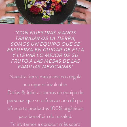
"CON NUESTRAS MANOS
TRABAJAMOS LA TIERRA,
SOMOS UN EQUIPO QUE SE
ESFUERZA EN CUIDAR DE ELLA
Y LLEVAR LO MEJOR DE SU
FRUTO A LAS MESAS DE LAS
FAMILIAS MEXICANAS"
Nuestra tierra mexicana nos regala
una riqueza invaluable.
Dalias & Juli
etas somos un equipo de
personas que se esfuerza cada día por
ofrecerte productos 100% orgánicos
para beneficio de tu salud.
Te invitamos a conocer más sobre