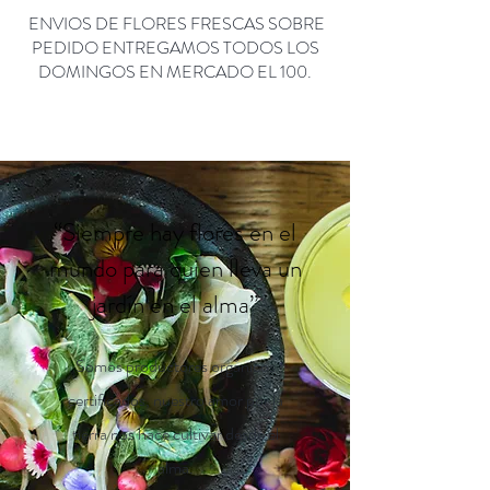
ENVIOS DE FLORES FRESCAS SOBRE
PEDIDO ENTREGAMOS TODOS LOS
DOMINGOS EN MERCADO EL 100.
“Siempre hay flores en el
mundo para quien lleva un
jardín en el
alma”
Somos productores orgánicos
certificados, nuestro amor por la
tierra nos hace cultivar desde el
alma.